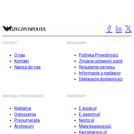
KONTAKT
REGULAMIN
O nas
Polityka Prywatności
Kontakt
Zmiana ustawień zgód
Napisz do nas
Regulamin serwisu
Informacje o nadawcy
Deklaracja dostępności
REKLAMA I PRENUMERATA
PARTNERZY
Reklama
E-kiosk.pl
Ogłoszenia
E-gazety.pl
Prenumerata
Nexto.pl
Archiwum
Mała księgowość
Kancelarierp.pl