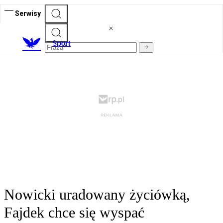
Serwisy
S
port
Nowicki uradowany życiówką,
Fajdek chce się wyspać