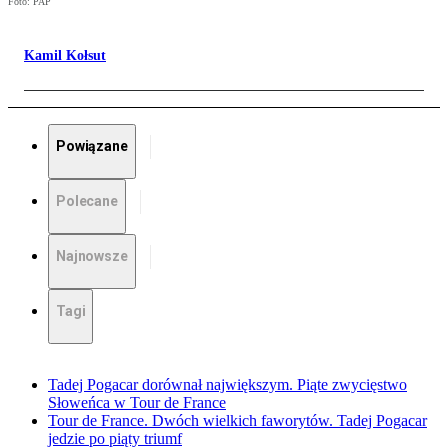
Foto: PAP
Kamil Kołsut
Powiązane
Polecane
Najnowsze
Tagi
Tadej Pogacar dorównał największym. Piąte zwycięstwo
Słoweńca w Tour de France
Tour de France. Dwóch wielkich faworytów. Tadej Pogacar
jedzie po piąty triumf