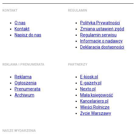
KONTAKT
REGULAMIN
O nas
Polityka Prywatności
Kontakt
Zmiana ustawień zgód
Napisz do nas
Regulamin serwisu
Informacje o nadawcy
Deklaracja dostępności
REKLAMA I PRENUMERATA
PARTNERZY
Reklama
E-kiosk.pl
Ogłoszenia
E-gazety.pl
Prenumerata
Nexto.pl
Archiwum
Mała księgowość
Kancelarierp.pl
Wieści Rolnicze
Życie Warszawy
NASZE WYDARZENIA