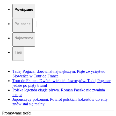
Powiązane
Polecane
Najnowsze
Tagi
Tadej Pogacar dorównał największym. Piąte zwycięstwo
Słoweńca w Tour de France
Tour de France. Dwóch wielkich faworytów. Tadej Pogacar
jedzie po piąty triumf
Polska legenda ciągle pływa. Roman Paszke nie zwalnia
tempa
Japończycy pokonani. Powrót polskich hokeistów do elity
znów stał się realny
Promowane treści