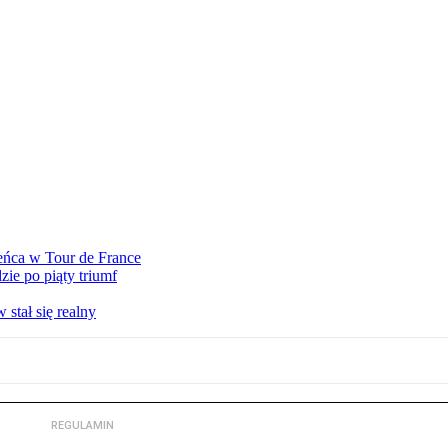
eńca w Tour de France
ie po piąty triumf
stał się realny
REGULAMIN