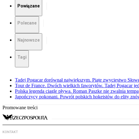
Powiązane
Polecane
Najnowsze
Tagi
Tadej Pogacar dorównał największym. Piąte zwycięstwo Słow
Tour de France. Dwóch wielkich faworytów. Tadej Pogacar jedz
Polska legenda ciągle pływa. Roman Paszke nie zwalnia tempa
Japończycy pokonani. Powrót polskich hokeistów do elity znów 
Promowane treści
KONTAKT