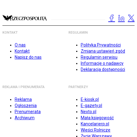
KONTAKT
REGULAMIN
O nas
Polityka Prywatności
Kontakt
Zmiana ustawień zgód
Napisz do nas
Regulamin serwisu
Informacje o nadawcy
Deklaracja dostępności
REKLAMA I PRENUMERATA
PARTNERZY
Reklama
E-kiosk.pl
Ogłoszenia
E-gazety.pl
Prenumerata
Nexto.pl
Archiwum
Mała księgowość
Kancelarierp.pl
Wieści Rolnicze
Życie Warszawy