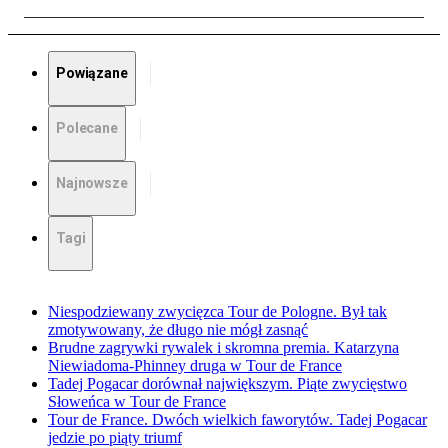
Powiązane
Polecane
Najnowsze
Tagi
Niespodziewany zwycięzca Tour de Pologne. Był tak
zmotywowany, że długo nie mógł zasnąć
Brudne zagrywki rywalek i skromna premia. Katarzyna
Niewiadoma-Phinney druga w Tour de France
Tadej Pogacar dorównał największym. Piąte zwycięstwo
Słoweńca w Tour de France
Tour de France. Dwóch wielkich faworytów. Tadej Pogacar
jedzie po piąty triumf