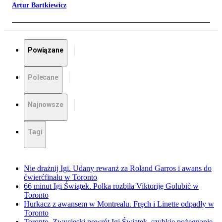
Artur Bartkiewicz
Powiązane
Polecane
Najnowsze
Tagi
Nie drażnij Igi. Udany rewanż za Roland Garros i awans do
ćwierćfinału w Toronto
66 minut Igi Świątek. Polka rozbiła Viktoriję Golubić w
Toronto
Hurkacz z awansem w Montrealu. Fręch i Linette odpadły w
Toronto
Toronto. Zwycięski powrót Igi Świątek, szybkie pożegnanie