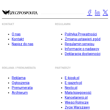
KONTAKT
REGULAMIN
O nas
Polityka Prywatności
Kontakt
Zmiana ustawień zgód
Napisz do nas
Regulamin serwisu
Informacje o nadawcy
Deklaracja dostępności
REKLAMA I PRENUMERATA
PARTNERZY
Reklama
E-kiosk.pl
Ogłoszenia
E-gazety.pl
Prenumerata
Nexto.pl
Archiwum
Mała księgowość
Kancelarierp.pl
Wieści Rolnicze
Życie Warszawy