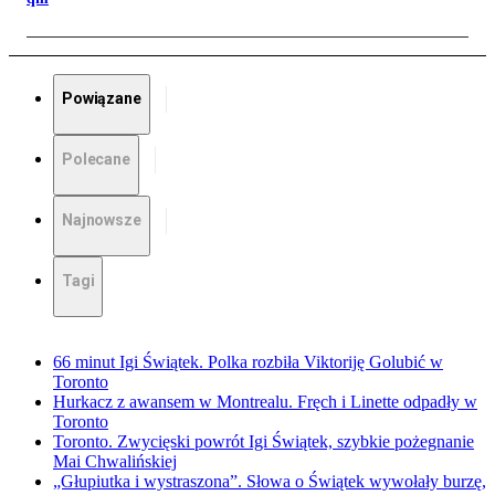
Powiązane
Polecane
Najnowsze
Tagi
66 minut Igi Świątek. Polka rozbiła Viktoriję Golubić w
Toronto
Hurkacz z awansem w Montrealu. Fręch i Linette odpadły w
Toronto
Toronto. Zwycięski powrót Igi Świątek, szybkie pożegnanie
Mai Chwalińskiej
„Głupiutka i wystraszona”. Słowa o Świątek wywołały burzę,