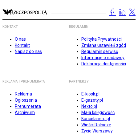
KONTAKT
REGULAMIN
O nas
Polityka Prywatności
Kontakt
Zmiana ustawień zgód
Napisz do nas
Regulamin serwisu
Informacje o nadawcy
Deklaracja dostępności
REKLAMA I PRENUMERATA
PARTNERZY
Reklama
E-kiosk.pl
Ogłoszenia
E-gazety.pl
Prenumerata
Nexto.pl
Archiwum
Mała księgowość
Kancelarierp.pl
Wieści Rolnicze
Życie Warszawy