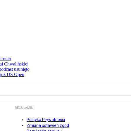
oronto
ai Chwalińskiej
podcast usunięto
e już US Open
REGULAMIN
Polityka Prywatności
Zmiana ustawień zgód