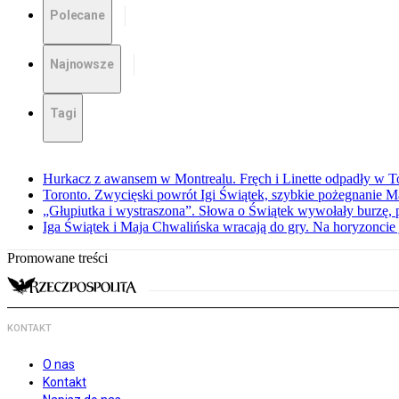
Polecane
Najnowsze
Tagi
Hurkacz z awansem w Montrealu. Fręch i Linette odpadły w T
Toronto. Zwycięski powrót Igi Świątek, szybkie pożegnanie M
„Głupiutka i wystraszona”. Słowa o Świątek wywołały burzę, 
Iga Świątek i Maja Chwalińska wracają do gry. Na horyzonci
Promowane treści
KONTAKT
O nas
Kontakt