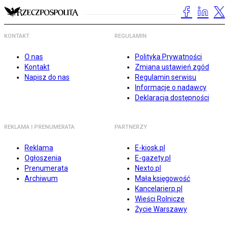
KONTAKT
REGULAMIN
O nas
Polityka Prywatności
Kontakt
Zmiana ustawień zgód
Napisz do nas
Regulamin serwisu
Informacje o nadawcy
Deklaracja dostępności
REKLAMA I PRENUMERATA
PARTNERZY
Reklama
E-kiosk.pl
Ogłoszenia
E-gazety.pl
Prenumerata
Nexto.pl
Archiwum
Mała księgowość
Kancelarierp.pl
Wieści Rolnicze
Życie Warszawy