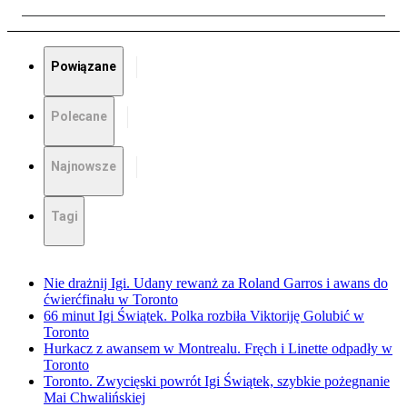
Powiązane
Polecane
Najnowsze
Tagi
Nie drażnij Igi. Udany rewanż za Roland Garros i awans do
ćwierćfinału w Toronto
66 minut Igi Świątek. Polka rozbiła Viktoriję Golubić w
Toronto
Hurkacz z awansem w Montrealu. Fręch i Linette odpadły w
Toronto
Toronto. Zwycięski powrót Igi Świątek, szybkie pożegnanie
Mai Chwalińskiej