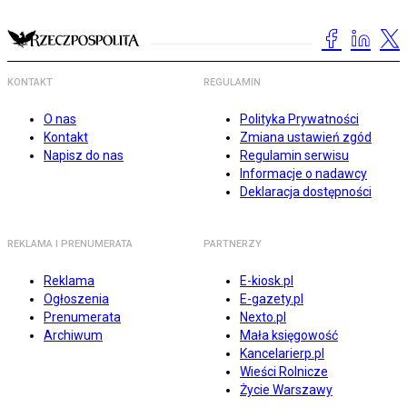
KONTAKT
REGULAMIN
O nas
Polityka Prywatności
Kontakt
Zmiana ustawień zgód
Napisz do nas
Regulamin serwisu
Informacje o nadawcy
Deklaracja dostępności
REKLAMA I PRENUMERATA
PARTNERZY
Reklama
E-kiosk.pl
Ogłoszenia
E-gazety.pl
Prenumerata
Nexto.pl
Archiwum
Mała księgowość
Kancelarierp.pl
Wieści Rolnicze
Życie Warszawy