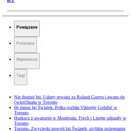
m.ż.
Powiązane
Polecane
Najnowsze
Tagi
Nie drażnij Igi. Udany rewanż za Roland Garros i awans do
ćwierćfinału w Toronto
66 minut Igi Świątek. Polka rozbiła Viktoriję Golubić w
Toronto
Hurkacz z awansem w Montrealu. Fręch i Linette odpadły w
Toronto
Toronto. Zwycięski powrót Igi Świątek, szybkie pożegnanie