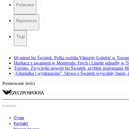
Polecane
Najnowsze
Tagi
66 minut Igi Świątek. Polka rozbiła Viktoriję Golubić w Toron
Hurkacz z awansem w Montrealu. Fręch i Linette odpadły w T
Toronto. Zwycięski powrót Igi Świątek, szybkie pożegnanie M
„Głupiutka i wystraszona”. Słowa o Świątek wywołały burzę, 
Promowane treści
KONTAKT
O nas
Kontakt