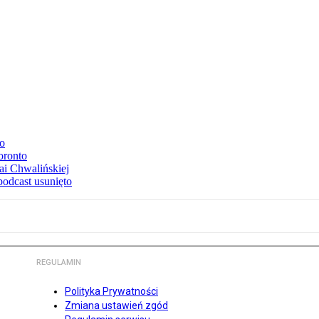
to
oronto
ai Chwalińskiej
podcast usunięto
REGULAMIN
Polityka Prywatności
Zmiana ustawień zgód