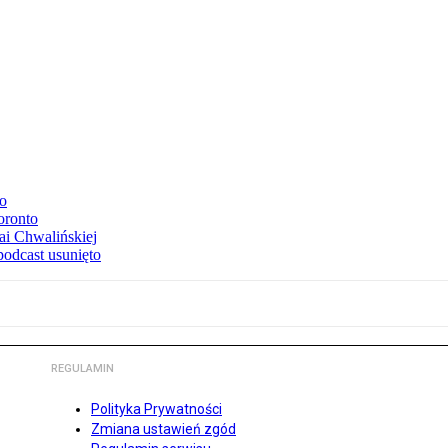
to
oronto
ai Chwalińskiej
podcast usunięto
REGULAMIN
Polityka Prywatności
Zmiana ustawień zgód