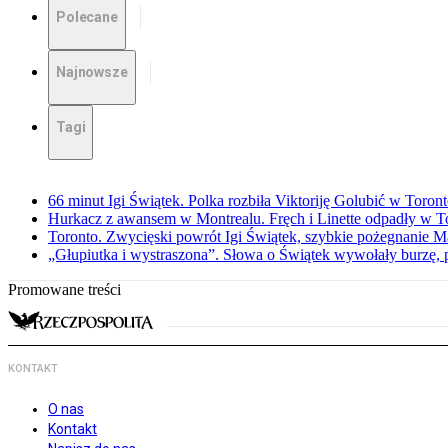
Polecane
Najnowsze
Tagi
66 minut Igi Świątek. Polka rozbiła Viktoriję Golubić w Toron
Hurkacz z awansem w Montrealu. Fręch i Linette odpadły w T
Toronto. Zwycięski powrót Igi Świątek, szybkie pożegnanie M
„Głupiutka i wystraszona”. Słowa o Świątek wywołały burzę, 
Promowane treści
KONTAKT
O nas
Kontakt