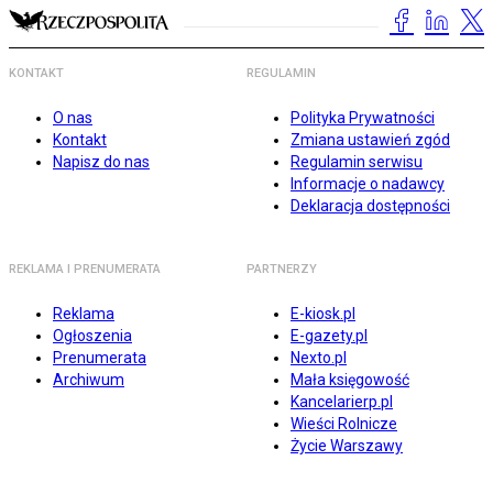
KONTAKT
REGULAMIN
O nas
Polityka Prywatności
Kontakt
Zmiana ustawień zgód
Napisz do nas
Regulamin serwisu
Informacje o nadawcy
Deklaracja dostępności
REKLAMA I PRENUMERATA
PARTNERZY
Reklama
E-kiosk.pl
Ogłoszenia
E-gazety.pl
Prenumerata
Nexto.pl
Archiwum
Mała księgowość
Kancelarierp.pl
Wieści Rolnicze
Życie Warszawy