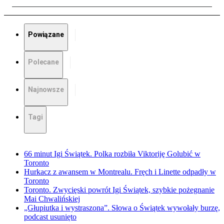
Powiązane
Polecane
Najnowsze
Tagi
66 minut Igi Świątek. Polka rozbiła Viktoriję Golubić w
Toronto
Hurkacz z awansem w Montrealu. Fręch i Linette odpadły w
Toronto
Toronto. Zwycięski powrót Igi Świątek, szybkie pożegnanie
Mai Chwalińskiej
„Głupiutka i wystraszona”. Słowa o Świątek wywołały burzę,
podcast usunięto