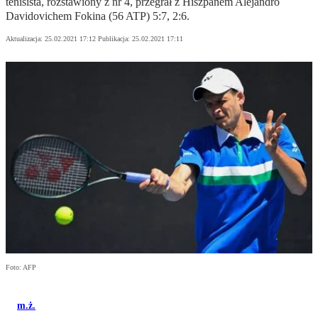
tenisista, rozstawiony z nr 4, przegrał z Hiszpanem Alejandro
Davidovichem Fokina (56 ATP) 5:7, 2:6.
Aktualizacja:
25.02.2021 17:12
Publikacja:
25.02.2021 17:11
Foto: AFP
m.ż.