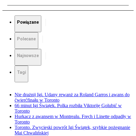
Powiązane
Polecane
Najnowsze
Tagi
Nie drażnij Igi. Udany rewanż za Roland Garros i awans do
ćwierćfinału w Toronto
66 minut Igi Świątek. Polka rozbiła Viktoriję Golubić w
Toronto
Hurkacz z awansem w Montrealu. Fręch i Linette odpadły w
Toronto
Toronto. Zwycięski powrót Igi Świątek, szybkie pożegnanie
Mai Chwalińskiej