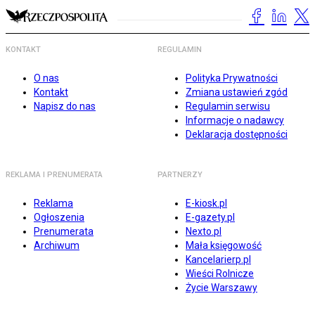
KONTAKT
REGULAMIN
O nas
Polityka Prywatności
Kontakt
Zmiana ustawień zgód
Napisz do nas
Regulamin serwisu
Informacje o nadawcy
Deklaracja dostępności
REKLAMA I PRENUMERATA
PARTNERZY
Reklama
E-kiosk.pl
Ogłoszenia
E-gazety.pl
Prenumerata
Nexto.pl
Archiwum
Mała księgowość
Kancelarierp.pl
Wieści Rolnicze
Życie Warszawy