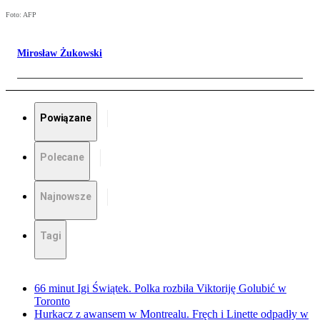
Foto: AFP
Mirosław Żukowski
Powiązane
Polecane
Najnowsze
Tagi
66 minut Igi Świątek. Polka rozbiła Viktoriję Golubić w
Toronto
Hurkacz z awansem w Montrealu. Fręch i Linette odpadły w