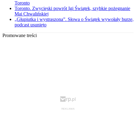
Toronto
Toronto. Zwycięski powrót Igi Świątek, szybkie pożegnanie
Mai Chwalińskiej
„Głupiutka i wystraszona”. Słowa o Świątek wywołały burzę,
podcast usunięto
Promowane treści