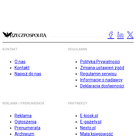
KONTAKT
REGULAMIN
O nas
Polityka Prywatności
Kontakt
Zmiana ustawień zgód
Napisz do nas
Regulamin serwisu
Informacje o nadawcy
Deklaracja dostępności
REKLAMA I PRENUMERATA
PARTNERZY
Reklama
E-kiosk.pl
Ogłoszenia
E-gazety.pl
Prenumerata
Nexto.pl
Archiwum
Mała księgowość