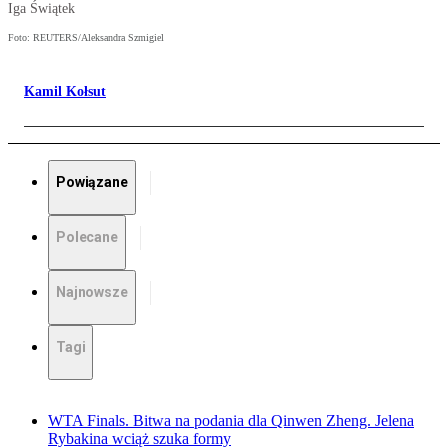
Iga Świątek
Foto: REUTERS/Aleksandra Szmigiel
Kamil Kołsut
Powiązane
Polecane
Najnowsze
Tagi
WTA Finals. Bitwa na podania dla Qinwen Zheng. Jelena
Rybakina wciąż szuka formy