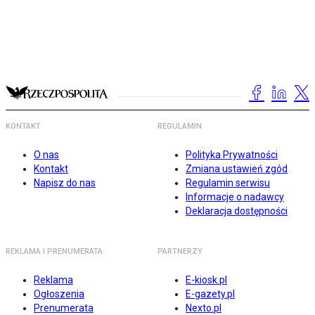
KONTAKT
REGULAMIN
O nas
Polityka Prywatności
Kontakt
Zmiana ustawień zgód
Napisz do nas
Regulamin serwisu
Informacje o nadawcy
Deklaracja dostępności
REKLAMA I PRENUMERATA
PARTNERZY
Reklama
E-kiosk.pl
Ogłoszenia
E-gazety.pl
Prenumerata
Nexto.pl