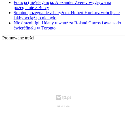
Francja (nie)elegancja. Alexander Zverev wygrywa na
pożegnanie z Bercy
Smutne pożegnanie z Paryżem. Hubert Hurkacz wrócił, ale
jakby wciąż go nie było
Nie drażnij Igi. Udany rewanż za Roland Garros i awans do
ćwierćfinału w Toronto
Promowane treści