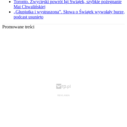
Toronto. Zwycięski powrót Igi Świątek, szybkie pożegnanie
Mai Chwalińskiej
„Głupiutka i wystraszona”. Słowa o Świątek wywołały burzę,
podcast usunięto
Promowane treści