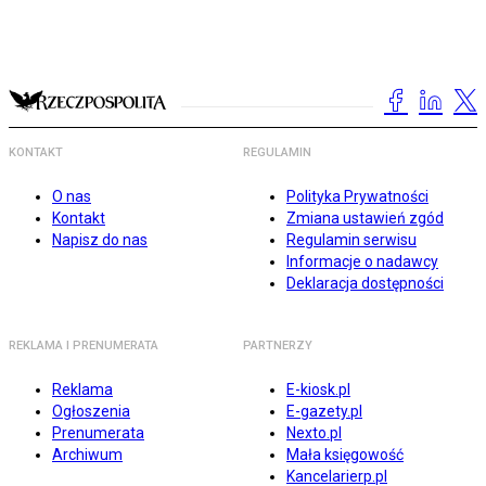
KONTAKT
REGULAMIN
O nas
Polityka Prywatności
Kontakt
Zmiana ustawień zgód
Napisz do nas
Regulamin serwisu
Informacje o nadawcy
Deklaracja dostępności
REKLAMA I PRENUMERATA
PARTNERZY
Reklama
E-kiosk.pl
Ogłoszenia
E-gazety.pl
Prenumerata
Nexto.pl
Archiwum
Mała księgowość
Kancelarierp.pl