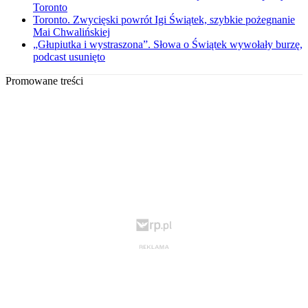
Toronto
Toronto. Zwycięski powrót Igi Świątek, szybkie pożegnanie
Mai Chwalińskiej
„Głupiutka i wystraszona”. Słowa o Świątek wywołały burzę,
podcast usunięto
Promowane treści