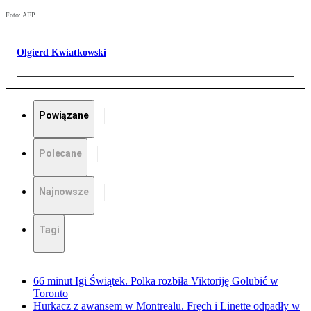
Foto: AFP
Olgierd Kwiatkowski
Powiązane
Polecane
Najnowsze
Tagi
66 minut Igi Świątek. Polka rozbiła Viktoriję Golubić w
Toronto
Hurkacz z awansem w Montrealu. Fręch i Linette odpadły w