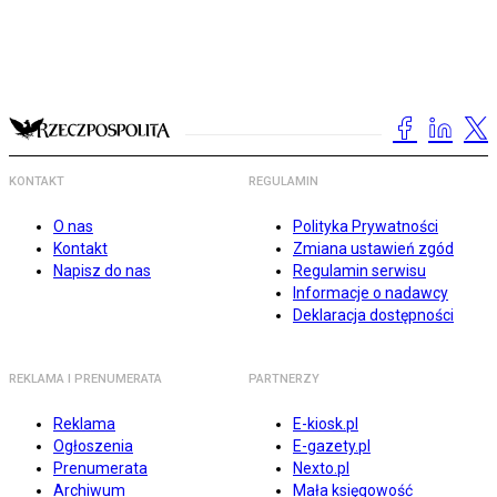
KONTAKT
REGULAMIN
O nas
Polityka Prywatności
Kontakt
Zmiana ustawień zgód
Napisz do nas
Regulamin serwisu
Informacje o nadawcy
Deklaracja dostępności
REKLAMA I PRENUMERATA
PARTNERZY
Reklama
E-kiosk.pl
Ogłoszenia
E-gazety.pl
Prenumerata
Nexto.pl
Archiwum
Mała księgowość