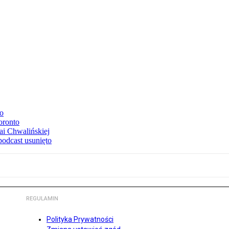
to
oronto
ai Chwalińskiej
podcast usunięto
REGULAMIN
Polityka Prywatności