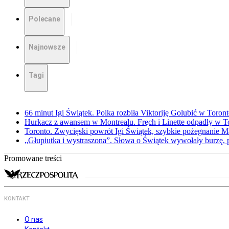
Polecane
Najnowsze
Tagi
66 minut Igi Świątek. Polka rozbiła Viktoriję Golubić w Toron
Hurkacz z awansem w Montrealu. Fręch i Linette odpadły w T
Toronto. Zwycięski powrót Igi Świątek, szybkie pożegnanie M
„Głupiutka i wystraszona”. Słowa o Świątek wywołały burzę, 
Promowane treści
KONTAKT
O nas