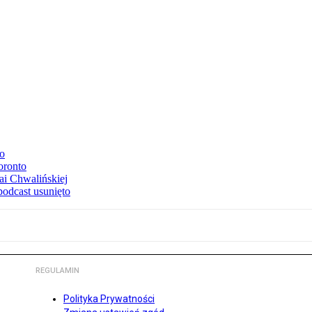
to
oronto
ai Chwalińskiej
podcast usunięto
REGULAMIN
Polityka Prywatności