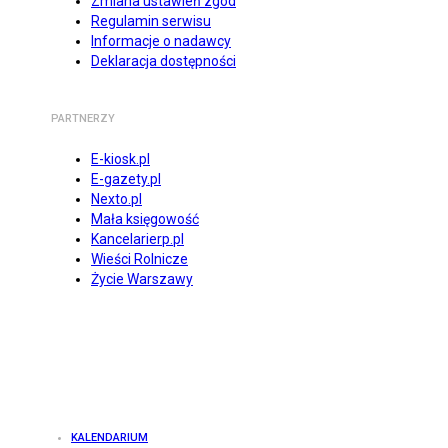
Zmiana ustawień zgód
Regulamin serwisu
Informacje o nadawcy
Deklaracja dostępności
PARTNERZY
E-kiosk.pl
E-gazety.pl
Nexto.pl
Mała księgowość
Kancelarierp.pl
Wieści Rolnicze
Życie Warszawy
KALENDARIUM