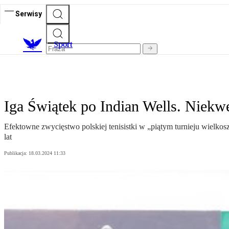
Serwisy
S
port
Iga Świątek po Indian Wells. Niek
Efektowne zwycięstwo polskiej tenisistki w „piątym turnieju wielk
lat
Publikacja:
18.03.2024 11:33