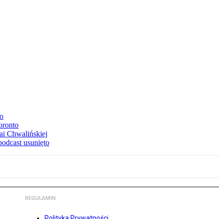
to
oronto
ai Chwalińskiej
podcast usunięto
REGULAMIN
Polityka Prywatności