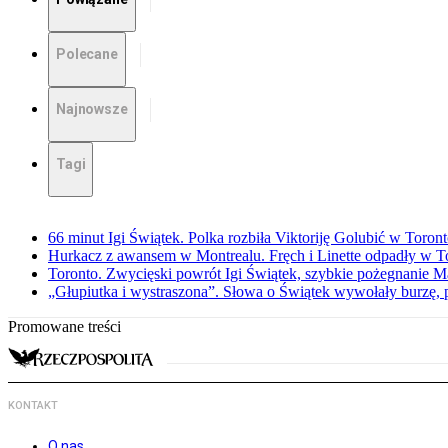
Polecane
Najnowsze
Tagi
66 minut Igi Świątek. Polka rozbiła Viktoriję Golubić w Toron
Hurkacz z awansem w Montrealu. Fręch i Linette odpadły w T
Toronto. Zwycięski powrót Igi Świątek, szybkie pożegnanie M
„Głupiutka i wystraszona”. Słowa o Świątek wywołały burzę, 
Promowane treści
KONTAKT
O nas