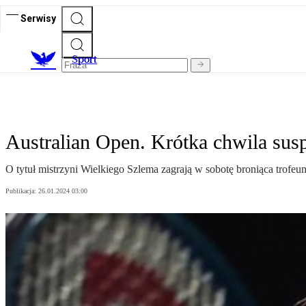
Serwisy
S
port
Australian Open. Krótka chwila sus
O tytuł mistrzyni Wielkiego Szlema zagrają w sobotę broniąca trofeu
Publikacja:
26.01.2024 03:00