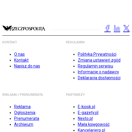
KONTAKT
REGULAMIN
O nas
Polityka Prywatności
Kontakt
Zmiana ustawień zgód
Napisz do nas
Regulamin serwisu
Informacje o nadawcy
Deklaracja dostępności
REKLAMA I PRENUMERATA
PARTNERZY
Reklama
E-kiosk.pl
Ogłoszenia
E-gazety.pl
Prenumerata
Nexto.pl
Archiwum
Mała księgowość
Kancelarierp.pl