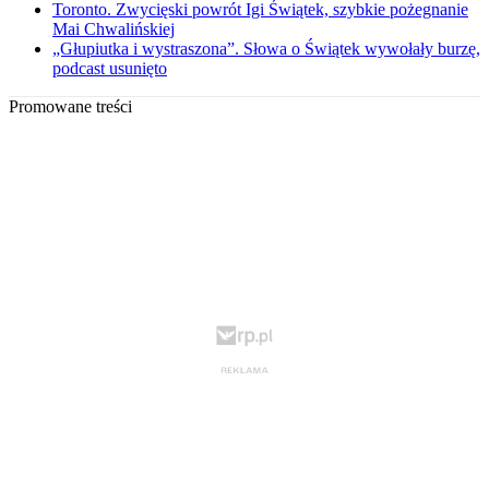
Toronto. Zwycięski powrót Igi Świątek, szybkie pożegnanie
Mai Chwalińskiej
„Głupiutka i wystraszona”. Słowa o Świątek wywołały burzę,
podcast usunięto
Promowane treści