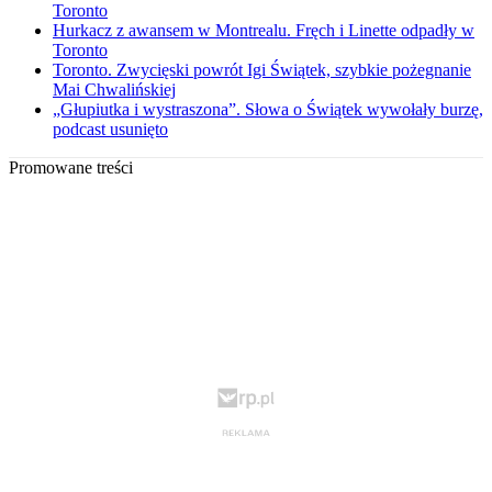
Toronto
Hurkacz z awansem w Montrealu. Fręch i Linette odpadły w
Toronto
Toronto. Zwycięski powrót Igi Świątek, szybkie pożegnanie
Mai Chwalińskiej
„Głupiutka i wystraszona”. Słowa o Świątek wywołały burzę,
podcast usunięto
Promowane treści