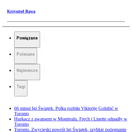
Krzysztof Rawa
Powiązane
Polecane
Najnowsze
Tagi
66 minut Igi Świątek. Polka rozbiła Viktoriję Golubić w
Toronto
Hurkacz z awansem w Montrealu. Fręch i Linette odpadły w
Toronto
Toronto. Zwycięski powrót Igi Świątek, szybkie pożegnanie