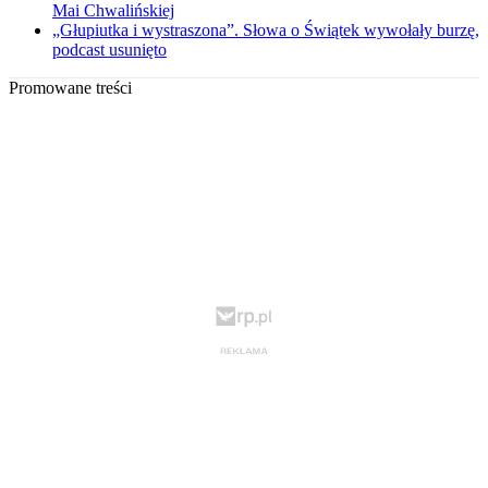
Mai Chwalińskiej
„Głupiutka i wystraszona”. Słowa o Świątek wywołały burzę,
podcast usunięto
Promowane treści