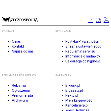
KONTAKT
REGULAMIN
O nas
Polityka Prywatności
Kontakt
Zmiana ustawień zgód
Napisz do nas
Regulamin serwisu
Informacje o nadawcy
Deklaracja dostępności
REKLAMA I PRENUMERATA
PARTNERZY
Reklama
E-kiosk.pl
Ogłoszenia
E-gazety.pl
Prenumerata
Nexto.pl
Archiwum
Mała księgowość
Kancelarierp.pl
Wieści Rolnicze