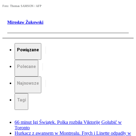
Foto: Thomas SAMSON / AFP
Mirosław Żukowski
Powiązane
Polecane
Najnowsze
Tagi
66 minut Igi Świątek. Polka rozbiła Viktoriję Golubić w
Toronto
Hurkacz z awansem w Montrealu. Fręch i Linette odpadły w