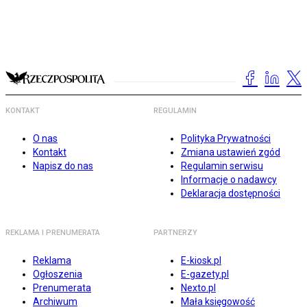
KONTAKT
REGULAMIN
O nas
Polityka Prywatności
Kontakt
Zmiana ustawień zgód
Napisz do nas
Regulamin serwisu
Informacje o nadawcy
Deklaracja dostępności
REKLAMA I PRENUMERATA
PARTNERZY
Reklama
E-kiosk.pl
Ogłoszenia
E-gazety.pl
Prenumerata
Nexto.pl
Archiwum
Mała księgowość