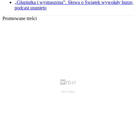
„Głupiutka i wystraszona”. Słowa o Świątek wywołały burzę,
podcast usunięto
Promowane treści