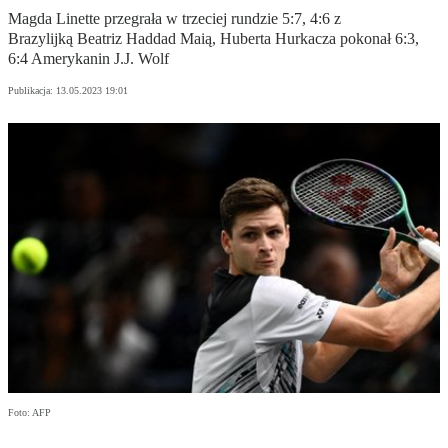
Magda Linette przegrała w trzeciej rundzie 5:7, 4:6 z
Brazylijką Beatriz Haddad Maią, Huberta Hurkacza pokonał 6:3,
6:4 Amerykanin J.J. Wolf
Publikacja:
13.05.2023 19:01
Foto: AFP