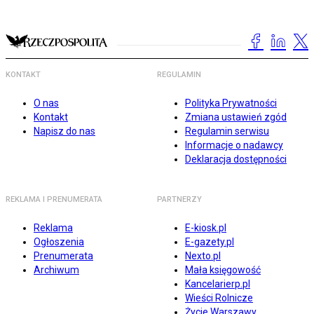
KONTAKT
REGULAMIN
O nas
Polityka Prywatności
Kontakt
Zmiana ustawień zgód
Napisz do nas
Regulamin serwisu
Informacje o nadawcy
Deklaracja dostępności
REKLAMA I PRENUMERATA
PARTNERZY
Reklama
E-kiosk.pl
Ogłoszenia
E-gazety.pl
Prenumerata
Nexto.pl
Archiwum
Mała księgowość
Kancelarierp.pl
Wieści Rolnicze
Życie Warszawy