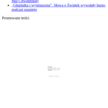
Mai Chwalińskiej
„Głupiutka i wystraszona”. Słowa o Świątek wywołały burzę,
podcast usunięto
Promowane treści