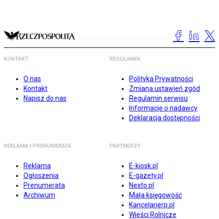
KONTAKT
REGULAMIN
O nas
Polityka Prywatności
Kontakt
Zmiana ustawień zgód
Napisz do nas
Regulamin serwisu
Informacje o nadawcy
Deklaracja dostępności
REKLAMA I PRENUMERATA
PARTNERZY
Reklama
E-kiosk.pl
Ogłoszenia
E-gazety.pl
Prenumerata
Nexto.pl
Archiwum
Mała księgowość
Kancelarierp.pl
Wieści Rolnicze