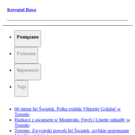
Krzysztof Rawa
Powiązane
Polecane
Najnowsze
Tagi
66 minut Igi Świątek. Polka rozbiła Viktoriję Golubić w
Toronto
Hurkacz z awansem w Montrealu. Fręch i Linette odpadły w
Toronto
Toronto. Zwycięski powrót Igi Świątek, szybkie pożegnanie