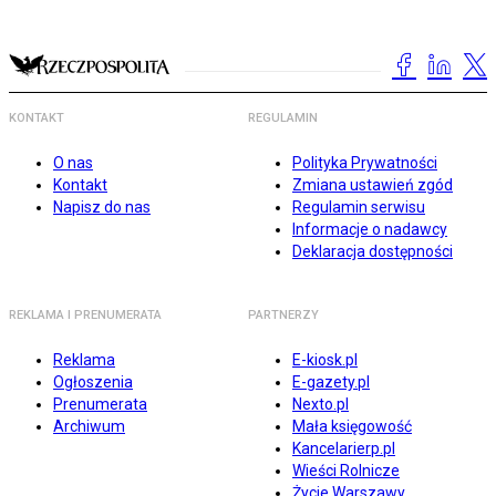
KONTAKT
REGULAMIN
O nas
Polityka Prywatności
Kontakt
Zmiana ustawień zgód
Napisz do nas
Regulamin serwisu
Informacje o nadawcy
Deklaracja dostępności
REKLAMA I PRENUMERATA
PARTNERZY
Reklama
E-kiosk.pl
Ogłoszenia
E-gazety.pl
Prenumerata
Nexto.pl
Archiwum
Mała księgowość
Kancelarierp.pl
Wieści Rolnicze
Życie Warszawy