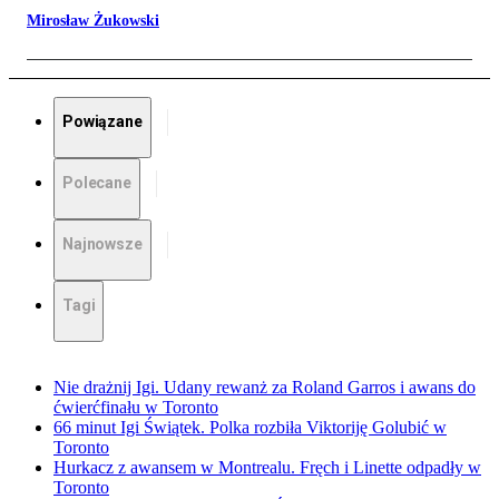
Mirosław Żukowski
Powiązane
Polecane
Najnowsze
Tagi
Nie drażnij Igi. Udany rewanż za Roland Garros i awans do
ćwierćfinału w Toronto
66 minut Igi Świątek. Polka rozbiła Viktoriję Golubić w
Toronto
Hurkacz z awansem w Montrealu. Fręch i Linette odpadły w
Toronto