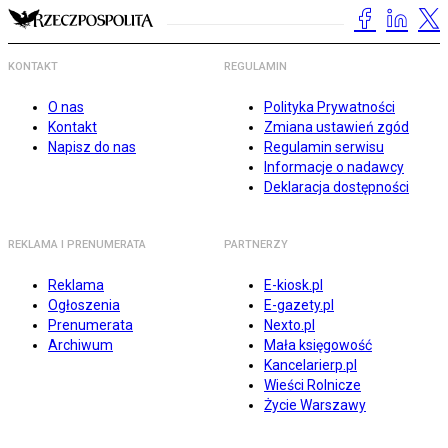
KONTAKT
REGULAMIN
O nas
Polityka Prywatności
Kontakt
Zmiana ustawień zgód
Napisz do nas
Regulamin serwisu
Informacje o nadawcy
Deklaracja dostępności
REKLAMA I PRENUMERATA
PARTNERZY
Reklama
E-kiosk.pl
Ogłoszenia
E-gazety.pl
Prenumerata
Nexto.pl
Archiwum
Mała księgowość
Kancelarierp.pl
Wieści Rolnicze
Życie Warszawy