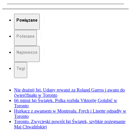
Powiązane
Polecane
Najnowsze
Tagi
Nie drażnij Igi. Udany rewanż za Roland Garros i awans do
ćwierćfinału w Toronto
66 minut Igi Świątek. Polka rozbiła Viktoriję Golubić w
Toronto
Hurkacz z awansem w Montrealu. Fręch i Linette odpadły w
Toronto
Toronto. Zwycięski powrót Igi Świątek, szybkie pożegnanie
Mai Chwalińskiej