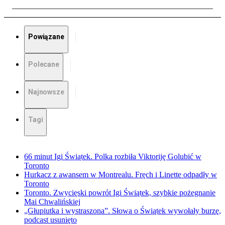
Powiązane
Polecane
Najnowsze
Tagi
66 minut Igi Świątek. Polka rozbiła Viktoriję Golubić w
Toronto
Hurkacz z awansem w Montrealu. Fręch i Linette odpadły w
Toronto
Toronto. Zwycięski powrót Igi Świątek, szybkie pożegnanie
Mai Chwalińskiej
„Głupiutka i wystraszona”. Słowa o Świątek wywołały burzę,
podcast usunięto