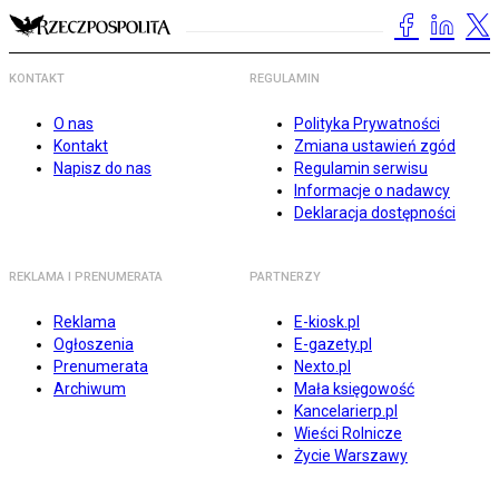
KONTAKT
REGULAMIN
O nas
Polityka Prywatności
Kontakt
Zmiana ustawień zgód
Napisz do nas
Regulamin serwisu
Informacje o nadawcy
Deklaracja dostępności
REKLAMA I PRENUMERATA
PARTNERZY
Reklama
E-kiosk.pl
Ogłoszenia
E-gazety.pl
Prenumerata
Nexto.pl
Archiwum
Mała księgowość
Kancelarierp.pl
Wieści Rolnicze
Życie Warszawy