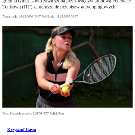
grudnia tymczasowo zawieszona przez Międzynarodową Federację
Tenisową (ITF) za naruszenie przepisów antydopingowych.
Aktualizacja:
16.12.2020 08:47
Publikacja:
16.12.2020 08:27
Foto: Materiały prasowe LOTOS PZT Polish Tour
Krzysztof Rawa