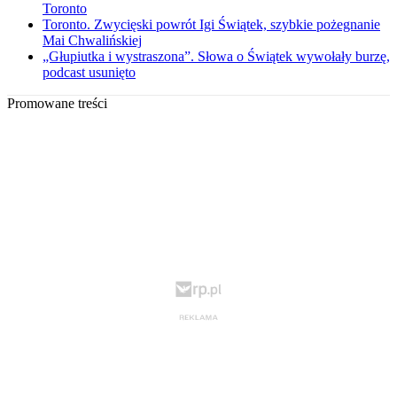
Toronto
Toronto. Zwycięski powrót Igi Świątek, szybkie pożegnanie
Mai Chwalińskiej
„Głupiutka i wystraszona”. Słowa o Świątek wywołały burzę,
podcast usunięto
Promowane treści