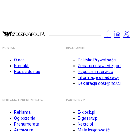
KONTAKT
REGULAMIN
O nas
Polityka Prywatności
Kontakt
Zmiana ustawień zgód
Napisz do nas
Regulamin serwisu
Informacje o nadawcy
Deklaracja dostępności
REKLAMA I PRENUMERATA
PARTNERZY
Reklama
E-kiosk.pl
Ogłoszenia
E-gazety.pl
Prenumerata
Nexto.pl
Archiwum
Mała księgowość