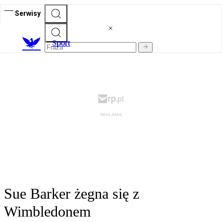
Serwisy
S
port
Sue Barker żegna się z
Wimbledonem