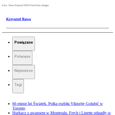
Foto: Steve Parsons/WPA Pool/Getty Images
Krzysztof Rawa
Powiązane
Polecane
Najnowsze
Tagi
66 minut Igi Świątek. Polka rozbiła Viktoriję Golubić w
Toronto
Hurkacz z awansem w Montrealu. Fręch i Linette odpadły w