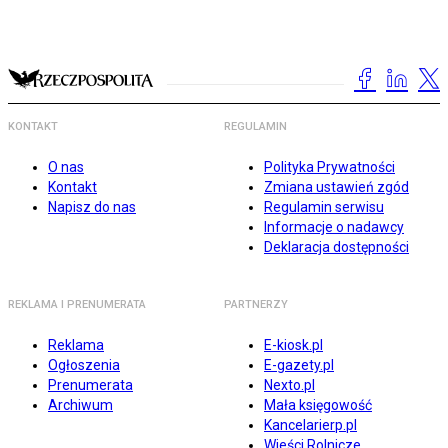
KONTAKT
REGULAMIN
O nas
Polityka Prywatności
Kontakt
Zmiana ustawień zgód
Napisz do nas
Regulamin serwisu
Informacje o nadawcy
Deklaracja dostępności
REKLAMA I PRENUMERATA
PARTNERZY
Reklama
E-kiosk.pl
Ogłoszenia
E-gazety.pl
Prenumerata
Nexto.pl
Archiwum
Mała księgowość
Kancelarierp.pl
Wieści Rolnicze