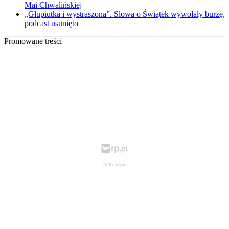
Mai Chwalińskiej
„Głupiutka i wystraszona”. Słowa o Świątek wywołały burzę,
podcast usunięto
Promowane treści