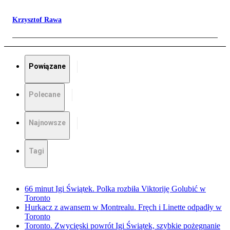
Krzysztof Rawa
Powiązane
Polecane
Najnowsze
Tagi
66 minut Igi Świątek. Polka rozbiła Viktoriję Golubić w
Toronto
Hurkacz z awansem w Montrealu. Fręch i Linette odpadły w
Toronto
Toronto. Zwycięski powrót Igi Świątek, szybkie pożegnanie