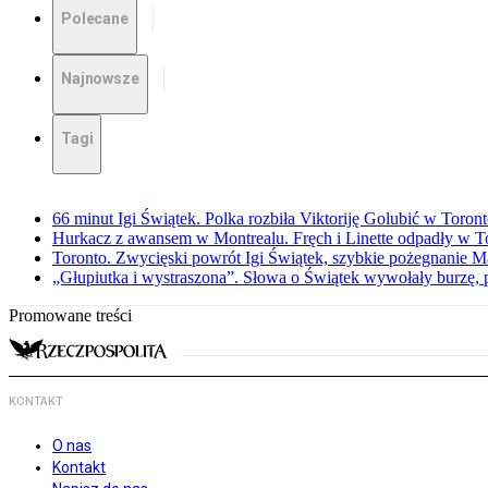
Polecane
Najnowsze
Tagi
66 minut Igi Świątek. Polka rozbiła Viktoriję Golubić w Toron
Hurkacz z awansem w Montrealu. Fręch i Linette odpadły w T
Toronto. Zwycięski powrót Igi Świątek, szybkie pożegnanie M
„Głupiutka i wystraszona”. Słowa o Świątek wywołały burzę, 
Promowane treści
KONTAKT
O nas
Kontakt