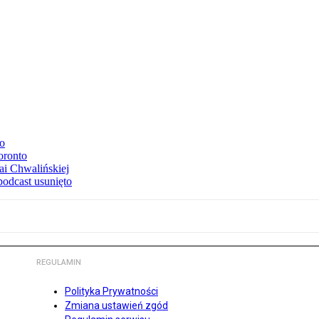
to
oronto
ai Chwalińskiej
podcast usunięto
REGULAMIN
Polityka Prywatności
Zmiana ustawień zgód