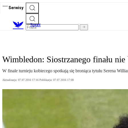
Serwisy
S
port
Wimbledon: Siostrzanego finału nie 
W finale turnieju kobiecego spotkają się broniąca tytułu Serena Will
Aktualizacja:
07.07.2016 17:16
Publikacja:
07.07.2016 17:08