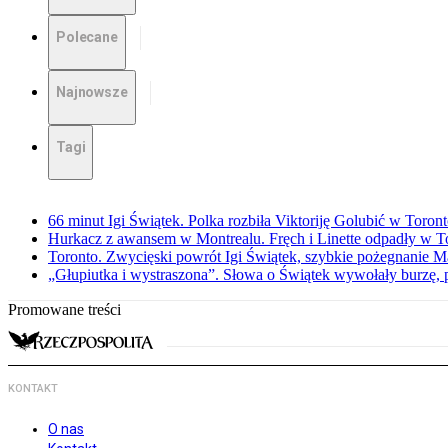
Polecane
Najnowsze
Tagi
66 minut Igi Świątek. Polka rozbiła Viktoriję Golubić w Toron
Hurkacz z awansem w Montrealu. Fręch i Linette odpadły w T
Toronto. Zwycięski powrót Igi Świątek, szybkie pożegnanie M
„Głupiutka i wystraszona”. Słowa o Świątek wywołały burzę, 
Promowane treści
KONTAKT
O nas