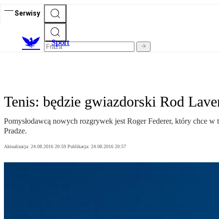
Serwisy
S
port
Tenis: będzie gwiazdorski Rod Lave
Pomysłodawcą nowych rozgrywek jest Roger Federer, który chce w te
Pradze.
Aktualizacja:
24.08.2016 20:59
Publikacja:
24.08.2016 20:57