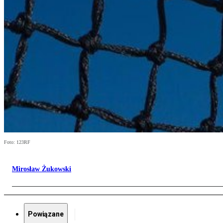
Foto: 123RF
Mirosław Żukowski
Powiązane