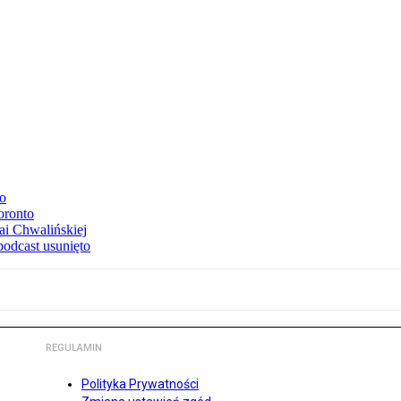
to
oronto
ai Chwalińskiej
podcast usunięto
REGULAMIN
Polityka Prywatności