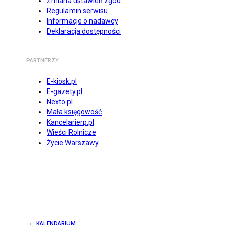
Zmiana ustawień zgód
Regulamin serwisu
Informacje o nadawcy
Deklaracja dostępności
PARTNERZY
E-kiosk.pl
E-gazety.pl
Nexto.pl
Mała księgowość
Kancelarierp.pl
Wieści Rolnicze
Życie Warszawy
KALENDARIUM