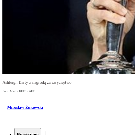
Ashleigh Barty z nagrodą za zwycięstwo
Foto: Martin KEEP / AFP
Mirosław Żukowski
Powiązane