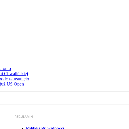
oronto
ai Chwalińskiej
podcast usunięto
e już US Open
REGULAMIN
Polityka Prywatności