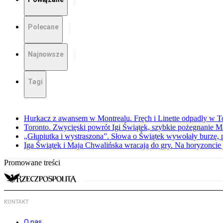
Polecane
Najnowsze
Tagi
Hurkacz z awansem w Montrealu. Fręch i Linette odpadły w T
Toronto. Zwycięski powrót Igi Świątek, szybkie pożegnanie M
„Głupiutka i wystraszona”. Słowa o Świątek wywołały burzę, 
Iga Świątek i Maja Chwalińska wracają do gry. Na horyzonci
Promowane treści
KONTAKT
O nas