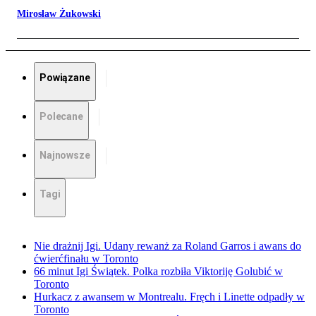
Mirosław Żukowski
Powiązane
Polecane
Najnowsze
Tagi
Nie drażnij Igi. Udany rewanż za Roland Garros i awans do
ćwierćfinału w Toronto
66 minut Igi Świątek. Polka rozbiła Viktoriję Golubić w
Toronto
Hurkacz z awansem w Montrealu. Fręch i Linette odpadły w
Toronto