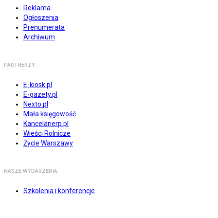
Reklama
Ogłoszenia
Prenumerata
Archiwum
PARTNERZY
E-kiosk.pl
E-gazety.pl
Nexto.pl
Mała księgowość
Kancelarierp.pl
Wieści Rolnicze
Życie Warszawy
NASZE WYDARZENIA
Szkolenia i konferencje