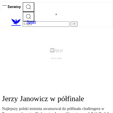
Serwisy
S
port
Jerzy Janowicz w półfinale
Najlepszy polski tenisista awansował do półfinału challengera w