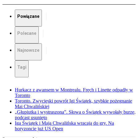
Powiązane
Polecane
Najnowsze
Tagi
Hurkacz z awansem w Montrealu. Fręch i Linette odpadły w
Toronto
Toronto. Zwycięski powrót Igi Świątek, szybkie pożegnanie
Mai Chwalińskiej
„Głupiutka i wystraszona”. Słowa o Świątek wywołały burzę,
podcast usunięto
Iga Świątek i Maja Chwalińska wracają do gry. Na
horyzoncie już US Open