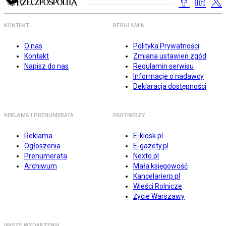
KONTAKT
REGULAMIN
O nas
Polityka Prywatności
Kontakt
Zmiana ustawień zgód
Napisz do nas
Regulamin serwisu
Informacje o nadawcy
Deklaracja dostępności
REKLAMA I PRENUMERATA
PARTNERZY
Reklama
E-kiosk.pl
Ogłoszenia
E-gazety.pl
Prenumerata
Nexto.pl
Archiwum
Mała księgowość
Kancelarierp.pl
Wieści Rolnicze
Życie Warszawy
NASZE WYDARZENIA