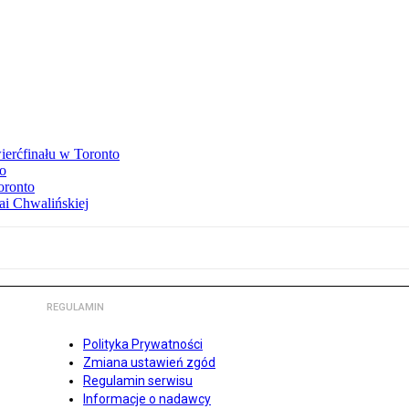
ierćfinału w Toronto
to
oronto
ai Chwalińskiej
REGULAMIN
Polityka Prywatności
Zmiana ustawień zgód
Regulamin serwisu
Informacje o nadawcy