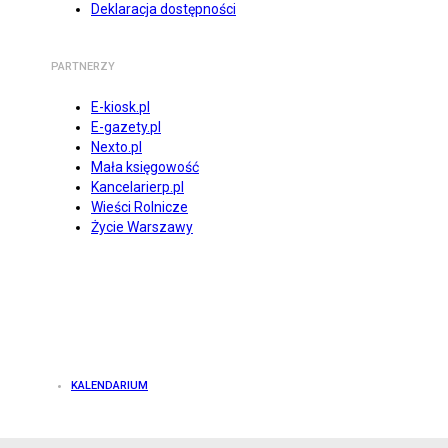
Deklaracja dostępności
PARTNERZY
E-kiosk.pl
E-gazety.pl
Nexto.pl
Mała księgowość
Kancelarierp.pl
Wieści Rolnicze
Życie Warszawy
KALENDARIUM