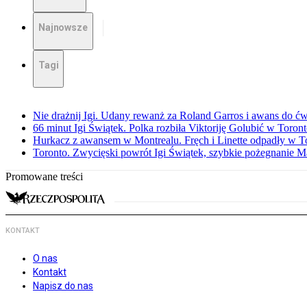
Najnowsze
Tagi
Nie drażnij Igi. Udany rewanż za Roland Garros i awans do ćw
66 minut Igi Świątek. Polka rozbiła Viktoriję Golubić w Toron
Hurkacz z awansem w Montrealu. Fręch i Linette odpadły w T
Toronto. Zwycięski powrót Igi Świątek, szybkie pożegnanie M
Promowane treści
KONTAKT
O nas
Kontakt
Napisz do nas