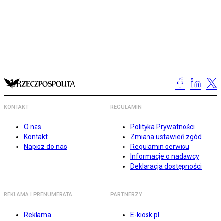
KONTAKT
REGULAMIN
O nas
Polityka Prywatności
Kontakt
Zmiana ustawień zgód
Napisz do nas
Regulamin serwisu
Informacje o nadawcy
Deklaracja dostępności
REKLAMA I PRENUMERATA
PARTNERZY
Reklama
E-kiosk.pl