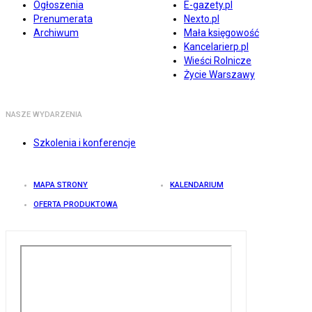
Ogłoszenia
E-gazety.pl
Prenumerata
Nexto.pl
Archiwum
Mała księgowość
Kancelarierp.pl
Wieści Rolnicze
Życie Warszawy
NASZE WYDARZENIA
Szkolenia i konferencje
MAPA STRONY
KALENDARIUM
OFERTA PRODUKTOWA