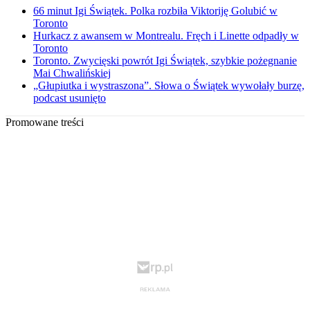
66 minut Igi Świątek. Polka rozbiła Viktoriję Golubić w
Toronto
Hurkacz z awansem w Montrealu. Fręch i Linette odpadły w
Toronto
Toronto. Zwycięski powrót Igi Świątek, szybkie pożegnanie
Mai Chwalińskiej
„Głupiutka i wystraszona”. Słowa o Świątek wywołały burzę,
podcast usunięto
Promowane treści