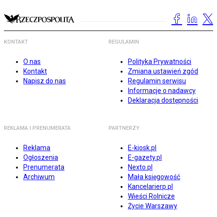
KONTAKT
REGULAMIN
O nas
Polityka Prywatności
Kontakt
Zmiana ustawień zgód
Napisz do nas
Regulamin serwisu
Informacje o nadawcy
Deklaracja dostępności
REKLAMA I PRENUMERATA
PARTNERZY
Reklama
E-kiosk.pl
Ogłoszenia
E-gazety.pl
Prenumerata
Nexto.pl
Archiwum
Mała księgowość
Kancelarierp.pl
Wieści Rolnicze
Życie Warszawy