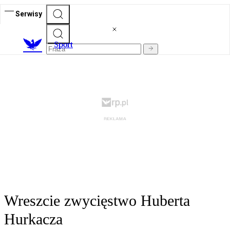
Serwisy
S
port
Wreszcie zwycięstwo Huberta
Hurkacza