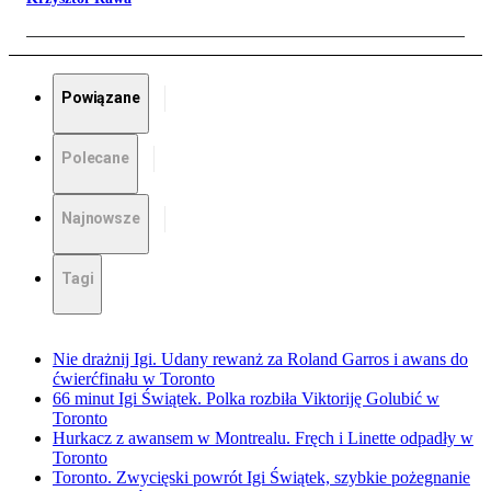
Powiązane
Polecane
Najnowsze
Tagi
Nie drażnij Igi. Udany rewanż za Roland Garros i awans do
ćwierćfinału w Toronto
66 minut Igi Świątek. Polka rozbiła Viktoriję Golubić w
Toronto
Hurkacz z awansem w Montrealu. Fręch i Linette odpadły w
Toronto
Toronto. Zwycięski powrót Igi Świątek, szybkie pożegnanie