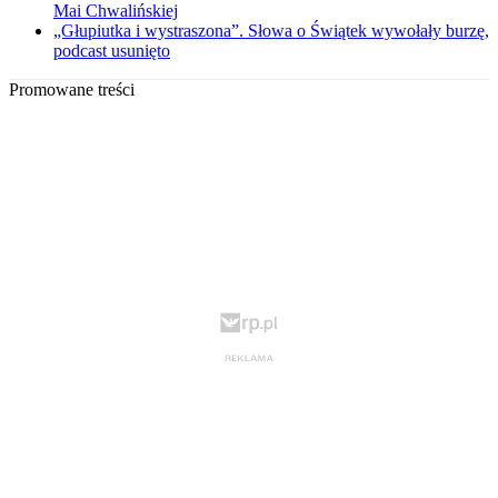
Mai Chwalińskiej
„Głupiutka i wystraszona”. Słowa o Świątek wywołały burzę,
podcast usunięto
Promowane treści