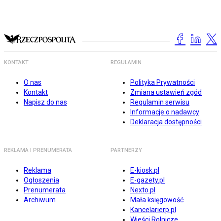
KONTAKT
REGULAMIN
O nas
Polityka Prywatności
Kontakt
Zmiana ustawień zgód
Napisz do nas
Regulamin serwisu
Informacje o nadawcy
Deklaracja dostępności
REKLAMA I PRENUMERATA
PARTNERZY
Reklama
E-kiosk.pl
Ogłoszenia
E-gazety.pl
Prenumerata
Nexto.pl
Archiwum
Mała księgowość
Kancelarierp.pl
Wieści Rolnicze