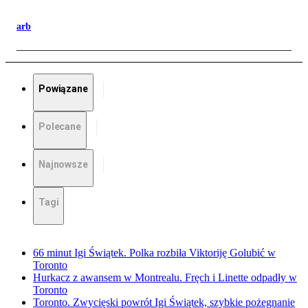
arb
Powiązane
Polecane
Najnowsze
Tagi
66 minut Igi Świątek. Polka rozbiła Viktoriję Golubić w
Toronto
Hurkacz z awansem w Montrealu. Fręch i Linette odpadły w
Toronto
Toronto. Zwycięski powrót Igi Świątek, szybkie pożegnanie