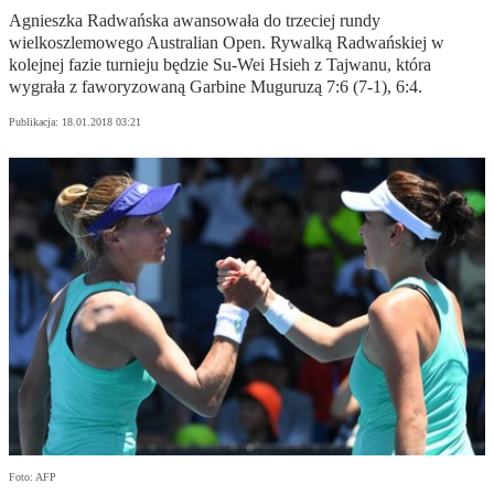
Agnieszka Radwańska awansowała do trzeciej rundy
wielkoszlemowego Australian Open. Rywalką Radwańskiej w
kolejnej fazie turnieju będzie Su-Wei Hsieh z Tajwanu, która
wygrała z faworyzowaną Garbine Muguruzą 7:6 (7-1), 6:4.
Publikacja:
18.01.2018 03:21
Foto: AFP