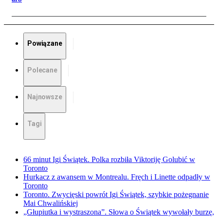
Powiązane
Polecane
Najnowsze
Tagi
66 minut Igi Świątek. Polka rozbiła Viktoriję Golubić w
Toronto
Hurkacz z awansem w Montrealu. Fręch i Linette odpadły w
Toronto
Toronto. Zwycięski powrót Igi Świątek, szybkie pożegnanie
Mai Chwalińskiej
„Głupiutka i wystraszona”. Słowa o Świątek wywołały burzę,