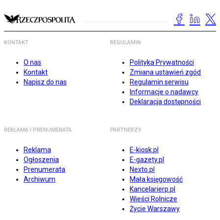
KONTAKT
REGULAMIN
O nas
Polityka Prywatności
Kontakt
Zmiana ustawień zgód
Napisz do nas
Regulamin serwisu
Informacje o nadawcy
Deklaracja dostępności
REKLAMA I PRENUMERATA
PARTNERZY
Reklama
E-kiosk.pl
Ogłoszenia
E-gazety.pl
Prenumerata
Nexto.pl
Archiwum
Mała księgowość
Kancelarierp.pl
Wieści Rolnicze
Życie Warszawy