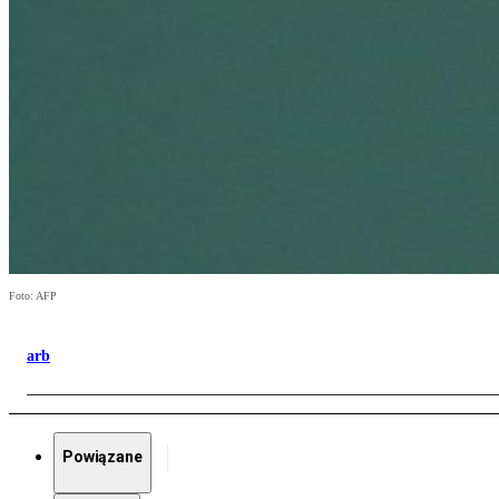
Foto: AFP
arb
Powiązane