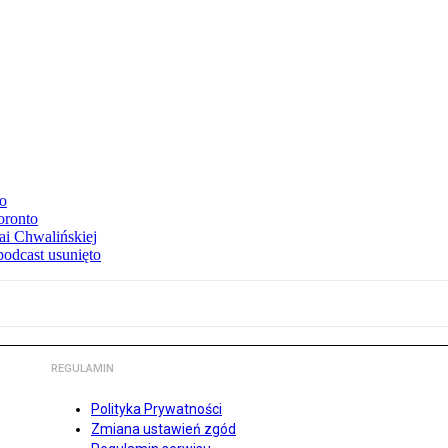
to
oronto
ai Chwalińskiej
podcast usunięto
REGULAMIN
Polityka Prywatności
Zmiana ustawień zgód