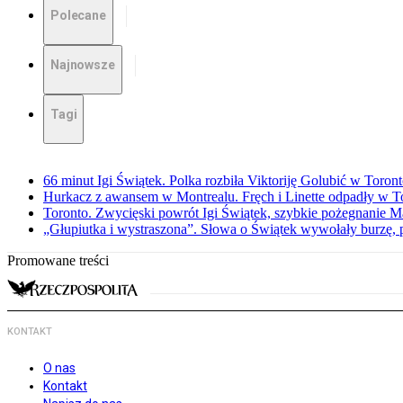
Polecane
Najnowsze
Tagi
66 minut Igi Świątek. Polka rozbiła Viktoriję Golubić w Toron
Hurkacz z awansem w Montrealu. Fręch i Linette odpadły w T
Toronto. Zwycięski powrót Igi Świątek, szybkie pożegnanie M
„Głupiutka i wystraszona”. Słowa o Świątek wywołały burzę, 
Promowane treści
KONTAKT
O nas
Kontakt