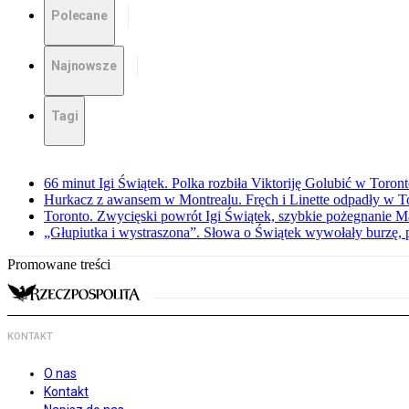
Polecane
Najnowsze
Tagi
66 minut Igi Świątek. Polka rozbiła Viktoriję Golubić w Toron
Hurkacz z awansem w Montrealu. Fręch i Linette odpadły w T
Toronto. Zwycięski powrót Igi Świątek, szybkie pożegnanie M
„Głupiutka i wystraszona”. Słowa o Świątek wywołały burzę, 
Promowane treści
KONTAKT
O nas
Kontakt