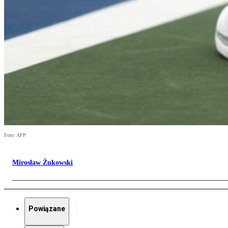
Foto: AFP
Mirosław Żukowski
Powiązane