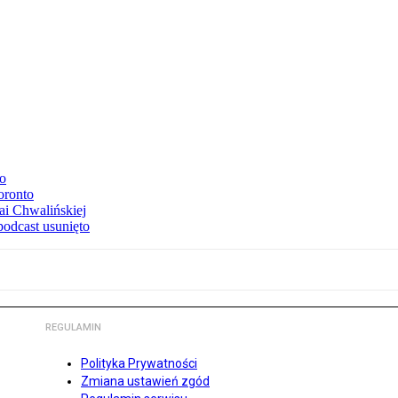
to
oronto
ai Chwalińskiej
podcast usunięto
REGULAMIN
Polityka Prywatności
Zmiana ustawień zgód