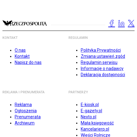
KONTAKT
REGULAMIN
O nas
Polityka Prywatności
Kontakt
Zmiana ustawień zgód
Napisz do nas
Regulamin serwisu
Informacje o nadawcy
Deklaracja dostępności
REKLAMA I PRENUMERATA
PARTNERZY
Reklama
E-kiosk.pl
Ogłoszenia
E-gazety.pl
Prenumerata
Nexto.pl
Archiwum
Mała księgowość
Kancelarierp.pl
Wieści Rolnicze