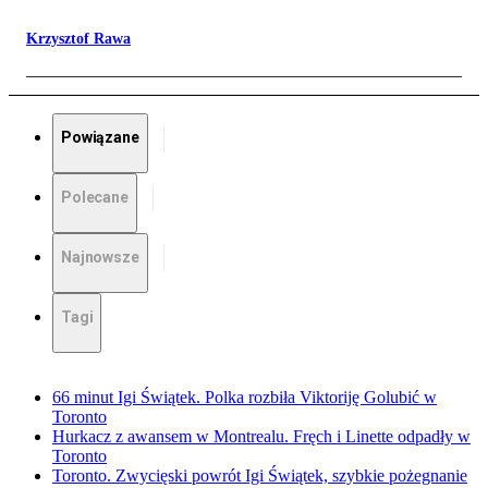
Krzysztof Rawa
Powiązane
Polecane
Najnowsze
Tagi
66 minut Igi Świątek. Polka rozbiła Viktoriję Golubić w
Toronto
Hurkacz z awansem w Montrealu. Fręch i Linette odpadły w
Toronto
Toronto. Zwycięski powrót Igi Świątek, szybkie pożegnanie