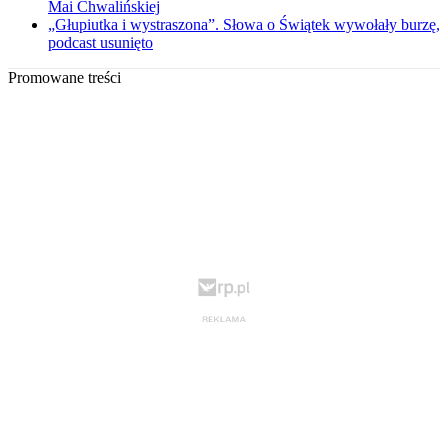
Mai Chwalińskiej
„Głupiutka i wystraszona”. Słowa o Świątek wywołały burzę,
podcast usunięto
Promowane treści