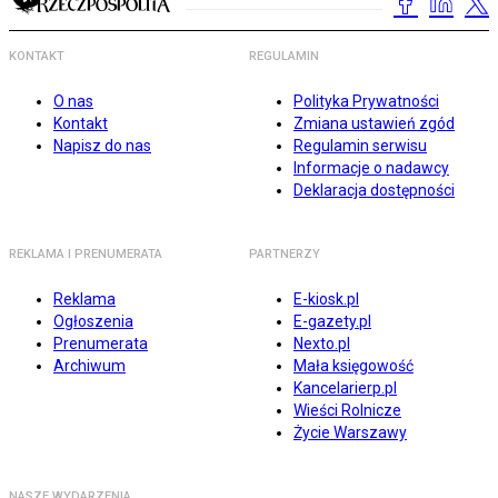
KONTAKT
REGULAMIN
O nas
Polityka Prywatności
Kontakt
Zmiana ustawień zgód
Napisz do nas
Regulamin serwisu
Informacje o nadawcy
Deklaracja dostępności
REKLAMA I PRENUMERATA
PARTNERZY
Reklama
E-kiosk.pl
Ogłoszenia
E-gazety.pl
Prenumerata
Nexto.pl
Archiwum
Mała księgowość
Kancelarierp.pl
Wieści Rolnicze
Życie Warszawy
NASZE WYDARZENIA