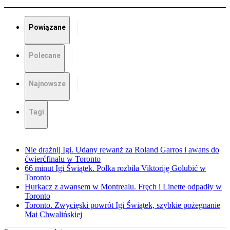
Powiązane
Polecane
Najnowsze
Tagi
Nie drażnij Igi. Udany rewanż za Roland Garros i awans do
ćwierćfinału w Toronto
66 minut Igi Świątek. Polka rozbiła Viktoriję Golubić w
Toronto
Hurkacz z awansem w Montrealu. Fręch i Linette odpadły w
Toronto
Toronto. Zwycięski powrót Igi Świątek, szybkie pożegnanie
Mai Chwalińskiej