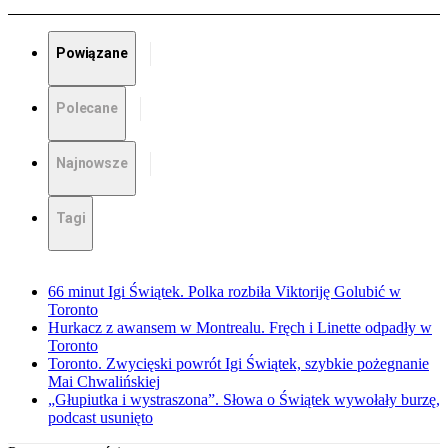
Powiązane
Polecane
Najnowsze
Tagi
66 minut Igi Świątek. Polka rozbiła Viktoriję Golubić w
Toronto
Hurkacz z awansem w Montrealu. Fręch i Linette odpadły w
Toronto
Toronto. Zwycięski powrót Igi Świątek, szybkie pożegnanie
Mai Chwalińskiej
„Głupiutka i wystraszona”. Słowa o Świątek wywołały burzę,
podcast usunięto