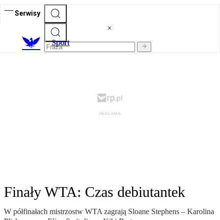
Serwisy
S
port
Finały WTA: Czas debiutantek
W półfinałach mistrzostw WTA zagrają Sloane Stephens – Karolina