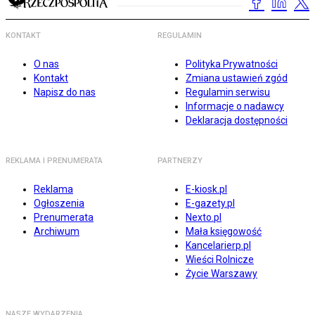
KONTAKT
REGULAMIN
O nas
Polityka Prywatności
Kontakt
Zmiana ustawień zgód
Napisz do nas
Regulamin serwisu
Informacje o nadawcy
Deklaracja dostępności
REKLAMA I PRENUMERATA
PARTNERZY
Reklama
E-kiosk.pl
Ogłoszenia
E-gazety.pl
Prenumerata
Nexto.pl
Archiwum
Mała księgowość
Kancelarierp.pl
Wieści Rolnicze
Życie Warszawy
NASZE WYDARZENIA