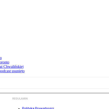
to
oronto
ai Chwalińskiej
podcast usunięto
REGULAMIN
Polityka Prywatności