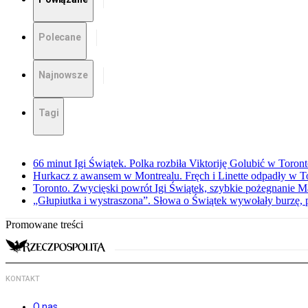
Polecane
Najnowsze
Tagi
66 minut Igi Świątek. Polka rozbiła Viktoriję Golubić w Toron
Hurkacz z awansem w Montrealu. Fręch i Linette odpadły w T
Toronto. Zwycięski powrót Igi Świątek, szybkie pożegnanie M
„Głupiutka i wystraszona”. Słowa o Świątek wywołały burzę, 
Promowane treści
KONTAKT
O nas