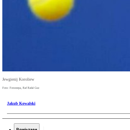
Jewgienij Koroliew
Foto: Fotorzepa, Raf Rafał Guz
Jakub Kowalski
Powiązane