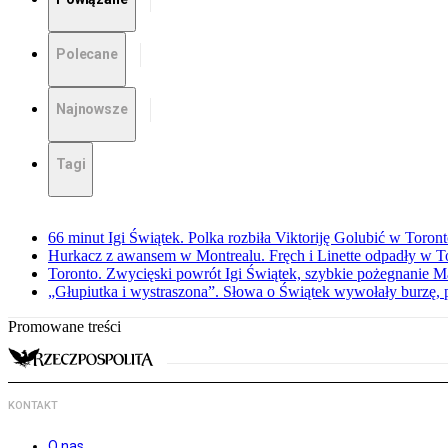
Polecane
Najnowsze
Tagi
66 minut Igi Świątek. Polka rozbiła Viktoriję Golubić w Toron
Hurkacz z awansem w Montrealu. Fręch i Linette odpadły w T
Toronto. Zwycięski powrót Igi Świątek, szybkie pożegnanie M
„Głupiutka i wystraszona”. Słowa o Świątek wywołały burzę, 
Promowane treści
KONTAKT
O nas