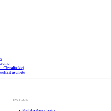
to
oronto
ai Chwalińskiej
podcast usunięto
REGULAMIN
Polityka Prywatności