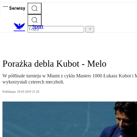
Serwisy
S
port
Porażka debla Kubot - Melo
W półfinale turnieju w Miami z cyklu Masters 1000 Łukasz Kubot i Mar
wykorzystali czterech meczboli.
Publikacja:
29.03.2019 21:20