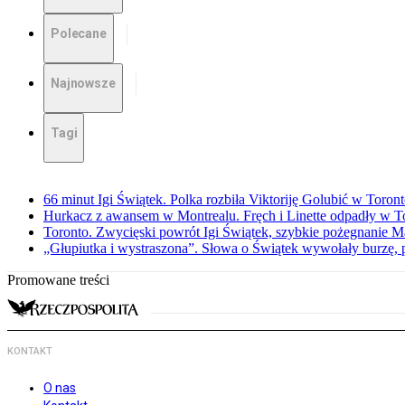
Polecane
Najnowsze
Tagi
66 minut Igi Świątek. Polka rozbiła Viktoriję Golubić w Toron
Hurkacz z awansem w Montrealu. Fręch i Linette odpadły w T
Toronto. Zwycięski powrót Igi Świątek, szybkie pożegnanie M
„Głupiutka i wystraszona”. Słowa o Świątek wywołały burzę, 
Promowane treści
KONTAKT
O nas