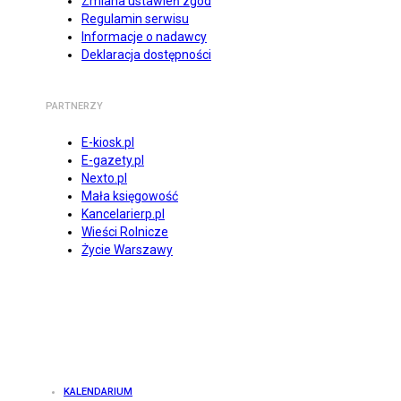
Zmiana ustawień zgód
Regulamin serwisu
Informacje o nadawcy
Deklaracja dostępności
PARTNERZY
E-kiosk.pl
E-gazety.pl
Nexto.pl
Mała księgowość
Kancelarierp.pl
Wieści Rolnicze
Życie Warszawy
KALENDARIUM