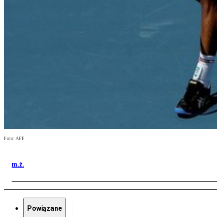
Foto: AFP
m.ż.
Powiązane