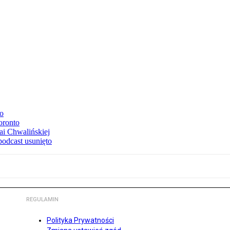
to
oronto
ai Chwalińskiej
podcast usunięto
REGULAMIN
Polityka Prywatności